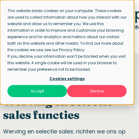
This website stores cookies on your computer. These cookies
are used to collect information about how you interact with our
website and allow us to remember you. We use this
information in order to improve and customize your browsing
experience and for analytics and metrics about our visitors
both on this website and other media. To find out more about
the cookies we use, see our Privacy Policy.
If you decline, your information won’t be tracked when you visit
this website. A single cookie will be used in your browser to
remember your preference not to be tracked.
Cookies settings
Startpagina
Onze specialisaties
Verkoop, bedrijfsoftwikkeling & Accountbeheer
Accept
Decline
Werving en selectie
sales functies
Werving en selectie sales: richten we ons op