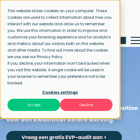
This website stores cookies on your computer. These
cookies are used to collect information about how you
interact with our website and allow us to remember
you. We use this information in order to improve and
customize your browsing experience and for analytics
and metrics about our visitors both on this website
and other media. To find out more about the cookies
we use, see our Privacy Policy.
If you decline, your information won’t be tracked when
Startpagina
Employee Value Proposition
you visit this website. A single cookie will be used in
Uw employee value
your browser to remember your preference not to be
tracked.
proposition
Cookies settings
Accept
Decline
Een krachtigere employee value proposition
voor een kwalitatief betere werving.