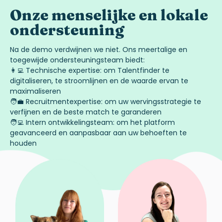
Onze
menselijke
en
lokale
ondersteuning
Na de demo
verdwijnen
we
niet
. Ons
meertalige
en
toegewijde
ondersteuningsteam
biedt
:
👩
Technische
expertise
: om
Talentfinder
te
digitaliseren
,
te
stroomlijnen
en
de
waarde
ervan
te
maximaliseren
🧑
Recruitmentexpertise
: om
uw
wervingsstrategie
te
verfijnen
en
de
beste
match
te
garanderen
🧑
Intern
ontwikkelingsteam
: om het platform
geavanceerd
en
aanpasbaar
aan
uw
behoeften
te
houden