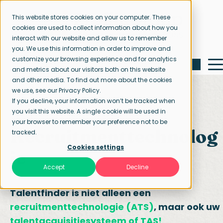
This website stores cookies on your computer. These
cookies are used to collect information about how you
interact with our website and allow us to remember
you. We use this information in order to improve and
customize your browsing experience and for analytics
and metrics about our visitors both on this website
and other media. To find out more about the cookies
we use, see our Privacy Policy.
If you decline, your information won’t be tracked when
you visit this website. A single cookie will be used in
Startpagina
Recruitmenttechnologie
your browser to remember your preference not to be
Recruitmenttechnolog
tracked.
Cookies settings
ie
Accept
Decline
Talentfinder is niet alleen een
recruitmenttechnologie (ATS)
, maar ook uw
talentacquisitiesysteem of TAS!