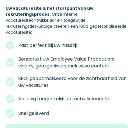
Uw vacaturesite is het startpunt van uw
rekruteringsproces
.
Onze
interne
vacaturesiteontwikkelaar
en
toegewijde
rekruteringsdeskundige
creëren
een
100%
gepersonaliseerde
vacaturesite
:
Past perfect
bij
uw
huisstijl
Benadrukt
uw
Employee Value Proposition:
video's,
getuigenissen
,
inclusieve
content
SEO-
geoptimaliseerd
voor
de
zichtbaarheid
van
uw
vacatures
Volledig
toegankelijk
en
mobielvriendelijk
Snel
geleverd