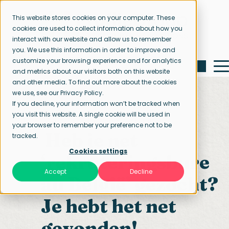
This website stores cookies on your computer. These
cookies are used to collect information about how you
interact with our website and allow us to remember
you. We use this information in order to improve and
customize your browsing experience and for analytics
and metrics about our visitors both on this website
and other media. To find out more about the cookies
we use, see our Privacy Policy.
If you decline, your information won’t be tracked when
you visit this website. A single cookie will be used in
Startpagina
Neem contact op
your browser to remember your preference not to be
Heb je net
tracked.
Cookies settings
‘
rekruteringsbure
Accept
Decline
au België
’ gezocht?
Je hebt het net
gevonden!