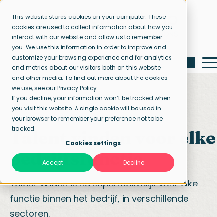
This website stores cookies on your computer. These
cookies are used to collect information about how you
interact with our website and allow us to remember
you. We use this information in order to improve and
customize your browsing experience and for analytics
and metrics about our visitors both on this website
and other media. To find out more about the cookies
we use, see our Privacy Policy.
If you decline, your information won’t be tracked when
you visit this website. A single cookie will be used in
your browser to remember your preference not to be
Startpagina
Onze specialisaties
tracked.
Talent vinden
voor elke
Cookies settings
bedrijfsfunctie
Accept
Decline
Talent vinden is nu supermakkelijk voor elke
functie binnen het bedrijf, in verschillende
sectoren.