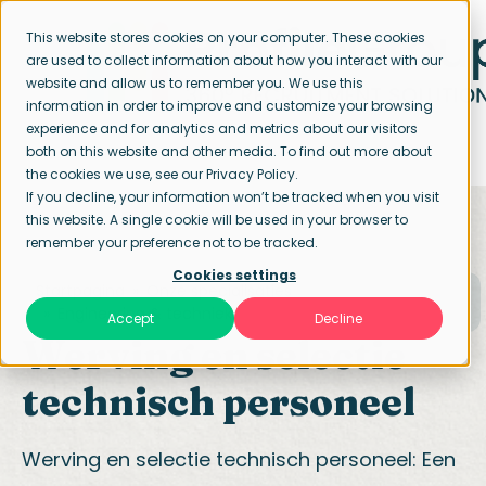
This website stores cookies on your computer. These cookies
are used to collect information about how you interact with our
website and allow us to remember you. We use this
information in order to improve and customize your browsing
experience and for analytics and metrics about our visitors
both on this website and other media. To find out more about
the cookies we use, see our Privacy Policy.
If you decline, your information won’t be tracked when you visit
this website. A single cookie will be used in your browser to
remember your preference not to be tracked.
Cookies settings
Startpagina
Onze specialisaties
Engineering & techniek
Accept
Decline
Werving en selectie
technisch personeel
Werving en selectie technisch personeel: Een