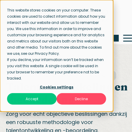
This website stores cookies on your computer. These
cookies are used to collect information about how you
interact with our website and allow us to remember
you. We use this information in order to improve and
customize your browsing experience and for analytics
and metrics about our visitors both on this website
and other media. To find out more about the cookies
we use, see our Privacy Policy.
If you decline, your information won’t be tracked when
you visit this website. A single cookie will be used in
your browser to remember your preference not to be
Startpagina
Talentontwikkeling en -beoordeling
tracked.
Talentontwikkeling en
Cookies settings
-beoordeling
Accept
Decline
Zorg voor echt objectieve beslissingen dankzij
een robuuste methodologie voor
talentontwikkeling en -beoordeling.