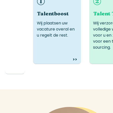
Ideaal als u
Ideaal 
recruiters in dienst
geen 
heeft, maar meer
recruiter
Talentboost
Talent 
zichtbaarheid en
tijd en
Wij plaatsen uw
Wij verzo
meer kandidaten
tekor
vacature overal en
volledige
nodig heeft.
u regelt de rest.
voor u en
voor een 
sourcing
.
>>