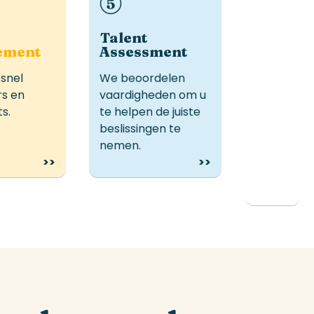
l voor
Ideaal voor
nde of
aanwerving,
lijke
ontwikkeling of
m
Talent
ement
sbehoefte
Assessment
interne mobiliteit.
n.
 snel
We beoordelen
rs en
vaardigheden om u
s.
te helpen de juiste
beslissingen te
nemen.
>>
>>