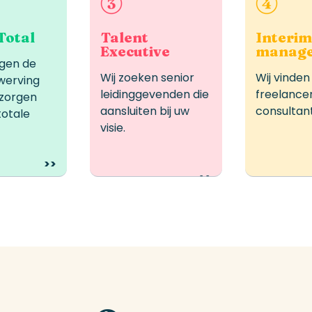
wanneer u
Ideaal voor
Ideaa
interne
strategische,
dringe
s heeft of
leidinggevende of
tijde
Total
Talent
Interi
 middelen
Executive
vertrouwelijke
manag
personeel
rgen de
t komt.
functies.
Wij zoeken senior
Wij vinden
 werving
leidinggevenden die
freelance
 zorgen
aansluiten bij uw
consultant
totale
visie.
>>
>>