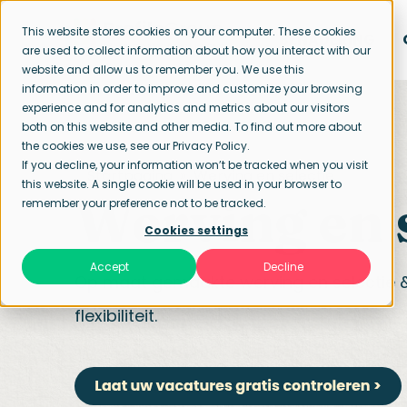
This website stores cookies on your computer. These cookies
BENADERING
are used to collect information about how you interact with our
website and allow us to remember you. We use this
information in order to improve and customize your browsing
experience and for analytics and metrics about our visitors
both on this website and other media. To find out more about
the cookies we use, see our Privacy Policy.
If you decline, your information won’t be tracked when you visit
Startpagina
Werving en selectie
this website. A single cookie will be used in your browser to
Werving en 
remember your preference not to be tracked.
Cookies settings
Accept
Decline
Op maat gemaakte werving en selectie &
flexibiliteit.