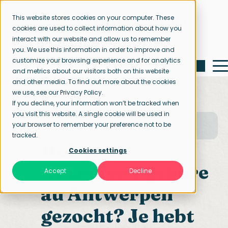
This website stores cookies on your computer. These
cookies are used to collect information about how you
interact with our website and allow us to remember
you. We use this information in order to improve and
customize your browsing experience and for analytics
and metrics about our visitors both on this website
and other media. To find out more about the cookies
we use, see our Privacy Policy.
If you decline, your information won’t be tracked when
you visit this website. A single cookie will be used in
Startpagina
Neem contact op
your browser to remember your preference not to be
Team Vlaanderen
tracked.
Heb je net
Cookies settings
‘
rekruteringsbure
Accept
Decline
au Antwerpen
’
gezocht? Je hebt