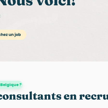
Nous voici!
t
 Belgique ?
consultants en rec