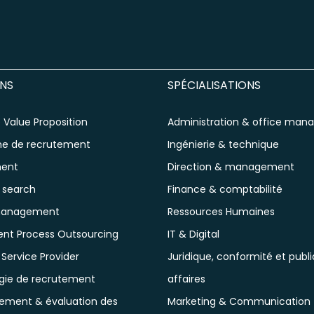
NS
SPÉCIALISATIONS
Value Proposition
Administration & office ma
e de recrutement
Ingénierie & technique
ment
Direction & management
 search
Finance & comptabilité
management
Ressources Humaines
ent Process Outsourcing
IT & Digital
ervice Provider
Juridique, conformité et publ
gie de recrutement
affaires
ement & évaluation des
Marketing & Communication