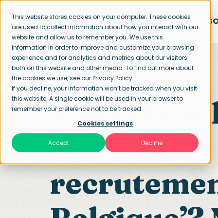
This website stores cookies on your computer. These cookies
APPROCHE
SO
are used to collect information about how you interact with our
website and allow us to remember you. We use this
information in order to improve and customize your browsing
experience and for analytics and metrics about our visitors
both on this website and other media. To find out more about
the cookies we use, see our Privacy Policy.
Page d’accueil
Contactez-nous
If you decline, your information won’t be tracked when you visit
this website. A single cookie will be used in your browser to
Vous cherc
remember your preference not to be tracked.
Cookies settings
‘cabinet de
Accept
Decline
recruteme