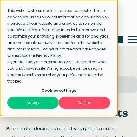
This website stores cookies on your computer. These
cookies are used to collect information about how you
interact with our website and allow us to remember
you. We use this information in order to improve and
customize your browsing experience and for analytics
and metrics about our visitors both on this website
and other media. To find out more about the cookies
we use, see our Privacy Policy.
If you decline, your information won’t be tracked when
you visit this website. A single cookie will be used in
your browser to remember your preference not to be
Page d’accueil
tracked.
Développement & évaluation des talents
Cookies settings
Développement &
Accept
Decline
évaluation des talents
Prenez des décisions objectives grâce à notre