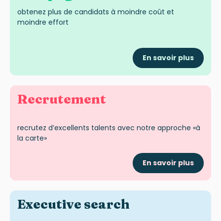
obten
ez
plus de candidats
à moindre
c
oû
t
et
moindre effort
En savoir plus
Recrutement
recrute
z
d’excellents talents avec notre approche «à
la carte»
En savoir plus
Exec
utive
search