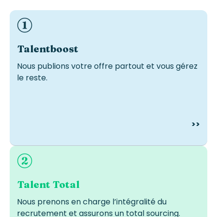
Idéal si vous avez des recruteurs en interne mais avez
besoin de visibilité et de plus de candidatures.
Talentboost
Nous publions votre offre partout et vous gérez
le reste.
>>
Idéal si vous n’avez pas de recruteurs internes ou
manquez de temps et de ressources.
Talent Total
Nous prenons en charge l’intégralité du
recrutement et assurons un total
sourcing
.