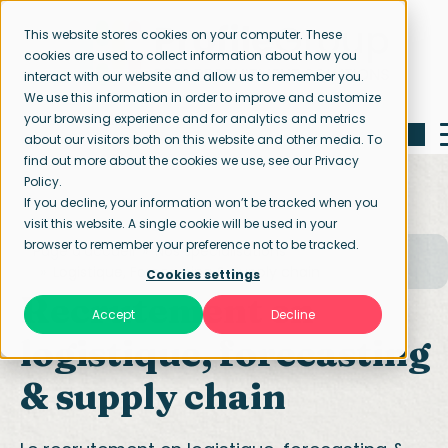
This website stores cookies on your computer. These
cookies are used to collect information about how you
interact with our website and allow us to remember you.
We use this information in order to improve and customize
your browsing experience and for analytics and metrics
about our visitors both on this website and other media. To
find out more about the cookies we use, see our Privacy
Policy.
If you decline, your information won’t be tracked when you
visit this website. A single cookie will be used in your
browser to remember your preference not to be tracked.
Page d’accueil
Nos spécialisations
Logistique, Forecasting & Supply chain
Cookies settings
Recrutement en
Accept
Decline
logistique, forecasting
& supply chain