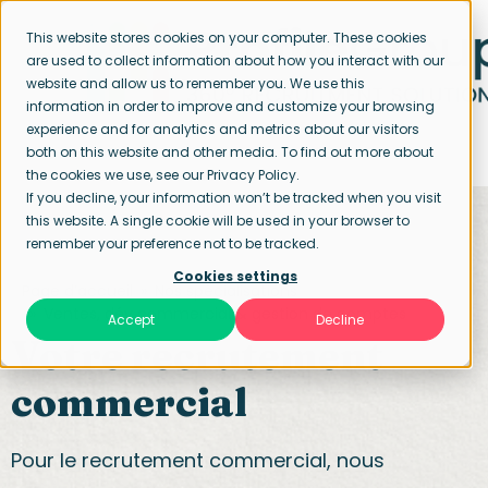
This website stores cookies on your computer. These cookies
are used to collect information about how you interact with our
website and allow us to remember you. We use this
information in order to improve and customize your browsing
experience and for analytics and metrics about our visitors
both on this website and other media. To find out more about
the cookies we use, see our Privacy Policy.
If you decline, your information won’t be tracked when you visit
this website. A single cookie will be used in your browser to
remember your preference not to be tracked.
Cookies settings
Page d’accueil
Nos spécialisations
Ventes, dév commercial & gestion de comptes
Accept
Decline
Votre recrutement
commercial
Pour le recrutement commercial, nous