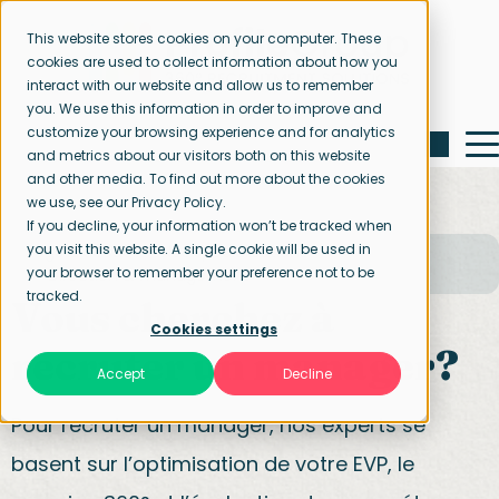
This website stores cookies on your computer. These
cookies are used to collect information about how you
interact with our website and allow us to remember
you. We use this information in order to improve and
customize your browsing experience and for analytics
and metrics about our visitors both on this website
and other media. To find out more about the cookies
we use, see our Privacy Policy.
If you decline, your information won’t be tracked when
you visit this website. A single cookie will be used in
Page d’accueil
Nos spécialisations
your browser to remember your preference not to be
Direction & management
tracked.
Vous cherchez à
Cookies settings
recruter un manager?
Accept
Decline
Pour recruter un manager, nos experts se
basent sur l’optimisation de votre EVP, le