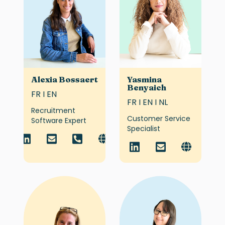
Alexia Bossaert
Yasmina
Benyaich
FR I EN
FR I EN I NL
Recruitment
Customer Service
Software Expert
Specialist