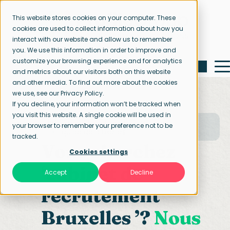
This website stores cookies on your computer. These
cookies are used to collect information about how you
interact with our website and allow us to remember
you. We use this information in order to improve and
customize your browsing experience and for analytics
and metrics about our visitors both on this website
and other media. To find out more about the cookies
we use, see our Privacy Policy.
If you decline, your information won’t be tracked when
you visit this website. A single cookie will be used in
Page d’accueil
Contactez-nous
your browser to remember your preference not to be
Équipe de Bruxelles
tracked.
Vous cherchez
Cookies settings
‘cabinet de
Accept
Decline
recrutement
Bruxelles ’?
Nous