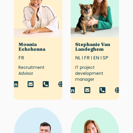
Mounia
Stephanie Van
Echchenna
Landeghem
FR
NL I FR I EN I SP
Recruitment
IT project
Advisor
development
manager