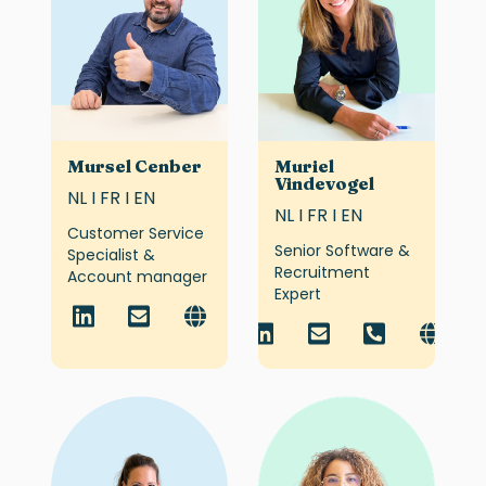
Mursel Cenber
Muriel
Vindevogel
NL I FR I EN
NL I FR I EN
Customer Service
Senior Software &
Specialist &
Recruitment
Account manager
Expert