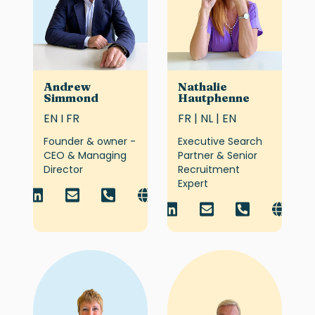
Andrew
Nathalie
Simmond
Hautphenne
EN I FR
FR | NL | EN
Founder & owner -
Executive Search
CEO & Managing
Partner & Senior
Director
Recruitment
Expert