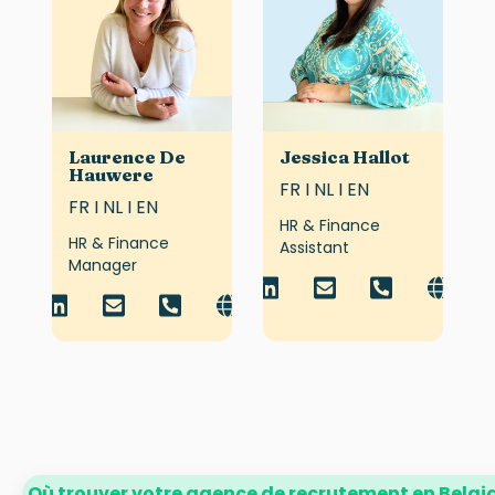
Laurence De
Jessica Hallot
Hauwere
FR I NL I EN
FR I NL I EN
HR & Finance
HR & Finance
Assistant
Manager
Où trouver votre agence de recrutement en Belgi