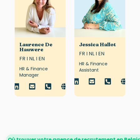
Laurence De
Jessica Hallot
Hauwere
FR I NL I EN
FR I NL I EN
HR & Finance
HR & Finance
Assistant
Manager
Où trouver votre agence de recrutement en Belgi