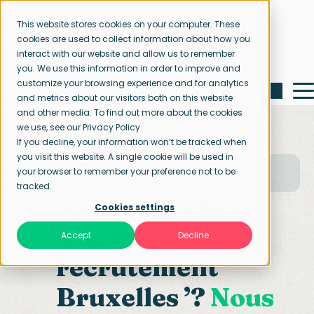
This website stores cookies on your computer. These
cookies are used to collect information about how you
interact with our website and allow us to remember
you. We use this information in order to improve and
customize your browsing experience and for analytics
and metrics about our visitors both on this website
and other media. To find out more about the cookies
we use, see our Privacy Policy.
If you decline, your information won’t be tracked when
you visit this website. A single cookie will be used in
Page d’accueil
Contactez-nous
your browser to remember your preference not to be
Équipe de Bruxelles
tracked.
Vous cherchez
Cookies settings
‘cabinet de
Accept
Decline
recrutement
Bruxelles ’?
Nous