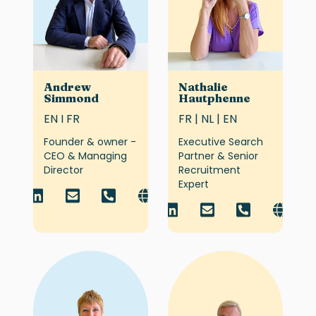
Andrew
Nathalie
Simmond
Hautphenne
EN I FR
FR | NL | EN
Founder & owner -
Executive Search
CEO & Managing
Partner & Senior
Director
Recruitment
Expert