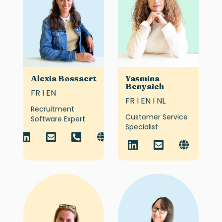
Alexia Bossaert
Yasmina
Benyaich
FR I EN
FR I EN I NL
Recruitment
Customer Service
Software Expert
Specialist