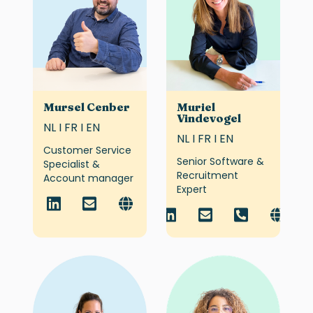
Mursel Cenber
Muriel
Vindevogel
NL I FR I EN
NL I FR I EN
Customer Service
Senior Software &
Specialist &
Recruitment
Account manager
Expert