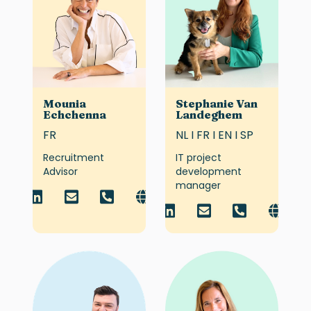
Mounia
Stephanie Van
Echchenna
Landeghem
FR
NL I FR I EN I SP
Recruitment
IT project
Advisor
development
manager