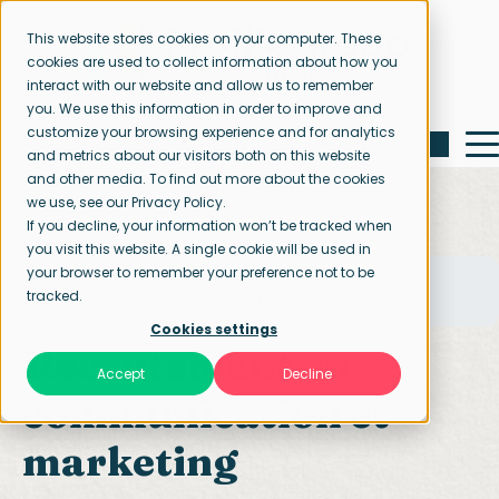
This website stores cookies on your computer. These
cookies are used to collect information about how you
interact with our website and allow us to remember
you. We use this information in order to improve and
customize your browsing experience and for analytics
and metrics about our visitors both on this website
and other media. To find out more about the cookies
we use, see our Privacy Policy.
If you decline, your information won’t be tracked when
you visit this website. A single cookie will be used in
your browser to remember your preference not to be
Page d’accueil
Nos spécialisations
tracked.
Marketing & Communication
Cookies settings
Recrutement en
Accept
Decline
communication et
marketing