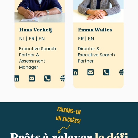
Hans Verheij
Emma Waites
NL | FR | EN
FR | EN
Executive Search
Director &
Partner &
Executive Search
Assessment
Partner
Manager
Prêts à relever
le défi